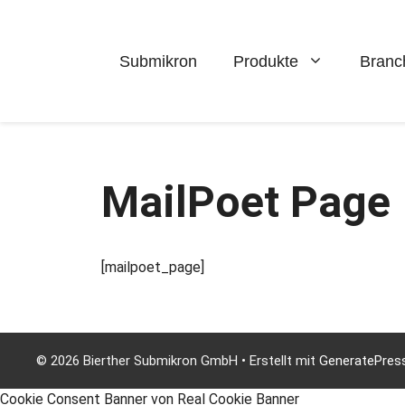
Zum
Inhalt
springen
Submikron
Produkte
Branc
MailPoet Page
[mailpoet_page]
© 2026 Bierther Submikron GmbH
• Erstellt mit
GeneratePres
Cookie Consent Banner von Real Cookie Banner