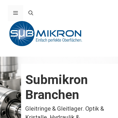
Zum
Inhalt
Menü
springen
Submikron
Branchen
Gleitringe & Gleitlager. Optik &
Kristalle. Hydraulik &