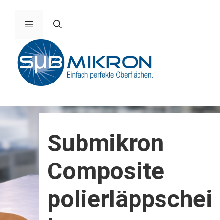
Zum
Inhalt
Menü
springen
Submikron
Composite
polierläppschei