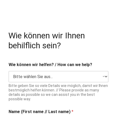
Wie können wir Ihnen
behilflich sein?
F
Wie können wir helfen? / How can we help?
o
r
m
u
l
Bitte geben Sie so viele Details wie möglich, damit wir Ihnen
a
bestmöglich helfen können. // Please provide as many
details as possible so we can assist you in the best
r
possible way.
e
s
:
Name (First name // Last name)
*
N