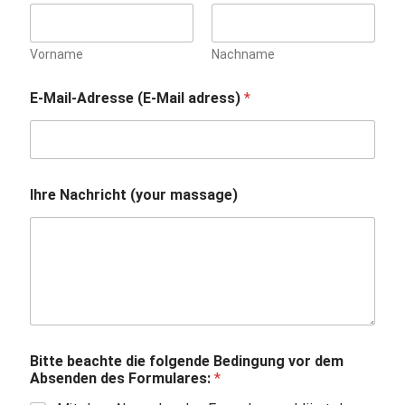
a
c
h
Vorname
Nachname
r
i
c
E-Mail-Adresse (E-Mail adress)
*
h
t
B
e
d
Ihre Nachricht (your massage)
i
n
g
u
n
g
Bitte beachte die folgende Bedingung vor dem
Absenden des Formulares:
*