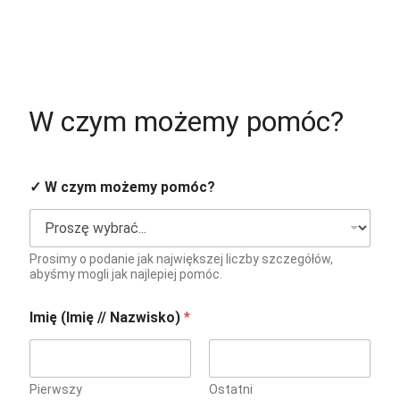
W czym możemy pomóc?
d
✓ W czym możemy pomóc?
e
m
h
e
l
Prosimy o podanie jak największej liczby szczegółów,
p
abyśmy mogli jak najlepiej pomóc.
?
f
Imię (Imię // Nazwisko)
*
o
l
g
e
Pierwszy
Ostatni
n