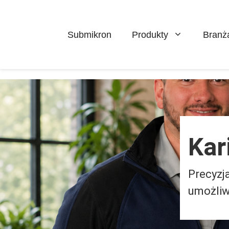
Pomiń
do
zawartości
Submikron
Produkty
Branż
Kar
Precyzja
umożliw