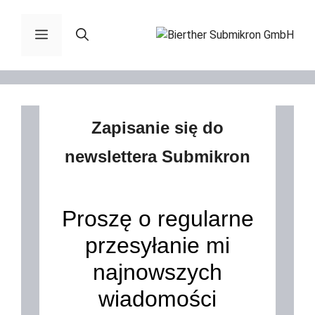
Pomiń
do
Menu
zawartości
Zapisanie się do
newslettera Submikron
Proszę o regularne
przesyłanie mi
najnowszych
wiadomości