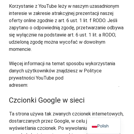
Korzystanie z YouTube leży w naszym uzasadnionym
interesie w zakresie atrakcyjnej prezentacji naszej
oferty online zgodnie z art. 6 ust. 1 lit. f RODO. Jeśli
zapytano o odpowiednią zgodę, przetwarzanie odbywa
się wyłącznie na podstawie art. 6 ust. 1 lit. a RODO;
udzieloną zgodę można wycofać w dowolnym
momencie.
Więcej informacji na temat sposobu wykorzystania
danych użytkowników znajdziesz w Polityce
prywatności YouTube pod
adresem:
https://policies.google.com/privacy?hl=de
.
Czcionki Google w sieci
English
Ta strona używa tak zwanych czcionek internetowych,
German
dostarczanych przez Google, w celu jednolitego
Polish
wyświetlania czcionek. Po wywołaniu strony,