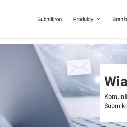
Pomiń
do
zawartości
Submikron
Produkty
Branż
Wia
Komunik
Submikr