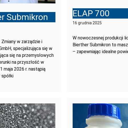
ELAP 700
er Submikron
16 grudnia 2025
W nowoczesnej produkcji li
 Zmiany w zarządzie i
Bierther Submikron to masz
GmbH, specjalizująca się w
– zapewniając idealne pow
ająca się na przemysłowych
erunki na przyszłość w
 maja 2026 r. nastąpią
 spółki