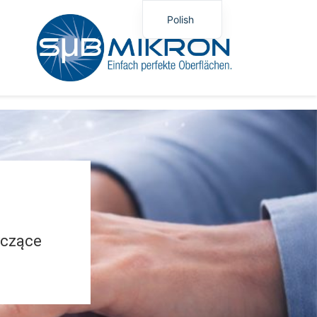
Polish
German
English
yczące