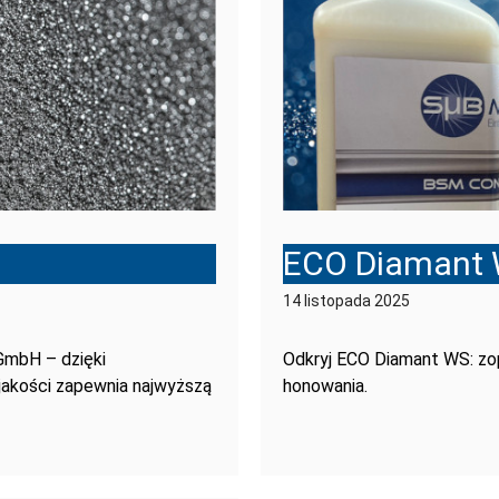
ECO Diamant
14 listopada 2025
GmbH – dzięki
Odkryj ECO Diamant WS: zo
j jakości zapewnia najwyższą
honowania.