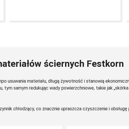
 materiałów ściernych Festkorn
empo usuwania materiału, długą żywotność i stanowią ekonomicz
u, tym samym redukując wady powierzchniowe, takie jak „skórk
zynnik chłodzący, co znacznie upraszcza czyszczenie i obsług