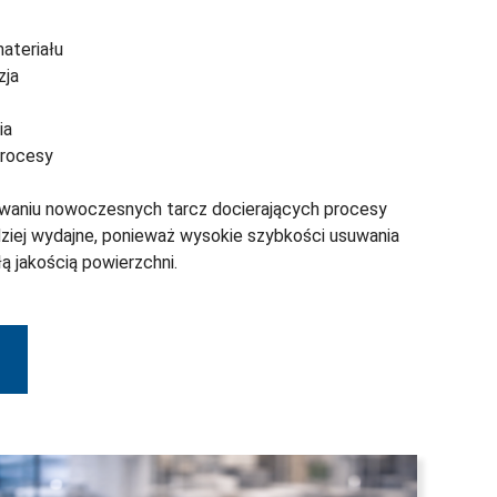
ateriału
zja
ia
procesy
waniu nowoczesnych tarcz docierających procesy
ziej wydajne, ponieważ wysokie szybkości usuwania
ą jakością powierzchni.