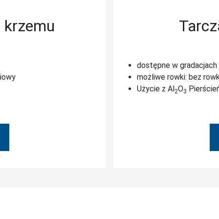
u krzemu
Tarcza
dostępne w gradacjach
niowy
możliwe rowki: bez row
Użycie z Al
O
Pierścień
2
3