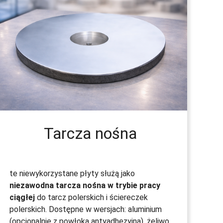
Tarcza nośna
te niewykorzystane płyty służą jako
niezawodna tarcza nośna w trybie pracy
ciągłej
do tarcz polerskich i ściereczek
polerskich. Dostępne w wersjach: aluminium
(opcjonalnie z powłoką antyadhezyjną), żeliwo,