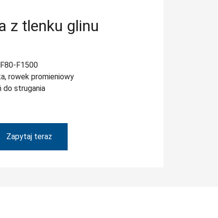
 z tlenku glinu
 F80-F1500
ka, rowek promieniowy
 do strugania
Zapytaj teraz