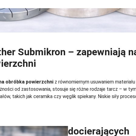
rther Submikron – zapewniają n
ierzchni
na obróbka powierzchni
z równomiernym usuwaniem materiału 
eżności od zastosowania, stosuje się różne rodzaje tarcz – w ty
ów, takich jak ceramika czy węglik spiekany. Niskie siły proces
docierających