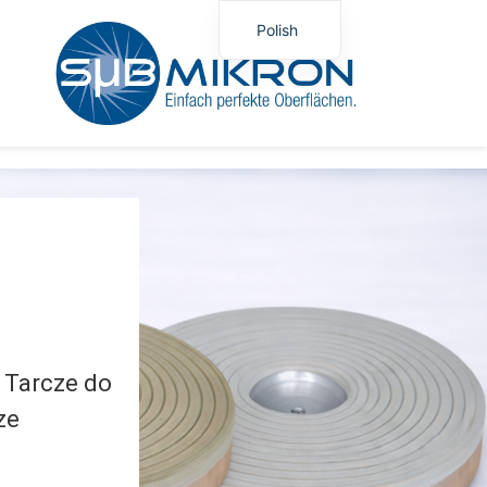
Polish
German
English
. Tarcze do
ze