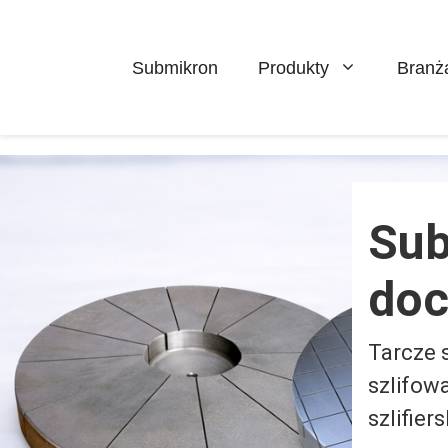
Pomiń
do
zawartości
Submikron
Produkty
Branż
Sub
doc
Tarcze s
szlifowa
szlifie