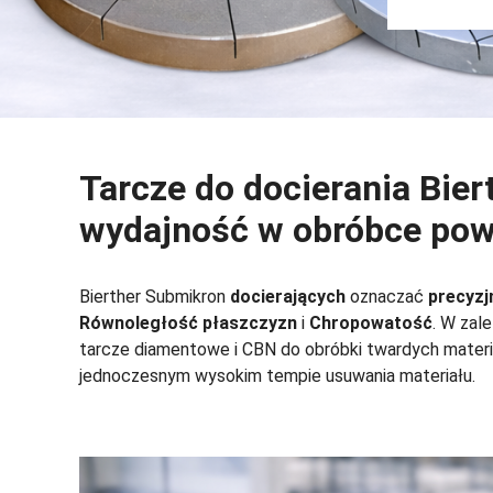
Tarcze do docierania Bie
wydajność w obróbce pow
Bierther Submikron
docierających
oznaczać
precyzj
Równoległość płaszczyzn
i
Chropowatość
. W zal
tarcze diamentowe i CBN do obróbki twardych materiał
jednoczesnym wysokim tempie usuwania materiału.