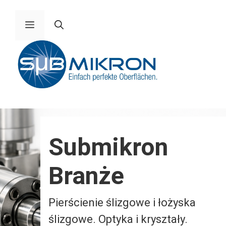
Pomiń
do
Menu
zawartości
Submikron
Branże
Pierścienie ślizgowe i łożyska
ślizgowe. Optyka i kryształy.