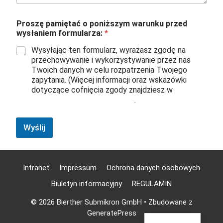
e
i
n
Proszę pamiętać o poniższym warunku przed
t
wysłaniem formularza:
*
e
r
Wysyłając ten formularz, wyrażasz zgodę na
e
przechowywanie i wykorzystywanie przez nas
s
Twoich danych w celu rozpatrzenia Twojego
s
zapytania. (Więcej informacji oraz wskazówki
i
dotyczące cofnięcia zgody znajdziesz w
e
Informacje o ochronie danych
.
r
e
n
Wyślij
Intranet
Impressum
Ochrona danych osobowych
Biuletyn informacyjny
REGULAMIN
English
© 2026 Bierther Submikron GmbH
• Zbudowane z
German
GeneratePress