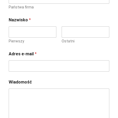
Państwa firma
Nazwisko
*
Pierwszy
Ostatni
Adres e-mail
*
d
Wiadomość
i
e
w
e
l
c
h