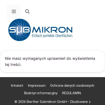
Pomiń
do
Menu
zawartości
Nie masz wymaganych uprawnień do wyświetlenia
tej treści.
Intranet
Impressum
Ochrona danych osobowych
Biuletyn informacyjny
REGULAMIN
© 2026 Bierther Submikron GmbH
• Zbudowane z