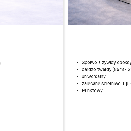
ą
Spoiwo z żywicy epoks
bardzo twardy (86/87 S
uniwersalny
zalecane ścierniwo 1 µ 
Punktowy