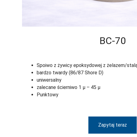
BC-70
Spoiwo z żywicy epoksydowej z żelazem/stal
bardzo twardy (86/87 Shore D)
uniwersalny
zalecane ścierniwo 1 µ – 45 µ
Punktowy
Zapytaj teraz