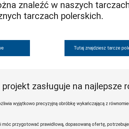
na znaleźć w naszych tarczach
nych tarczach polerskich.
we
Tutaj znajdziesz tarcze pol
 projekt zasługuje na najlepsze 
ożliwia wyjątkowo precyzyjną obróbkę wykańczającą z równomier
 i móc przygotować prawidłową, dopasowaną ofertę, potrzebujem