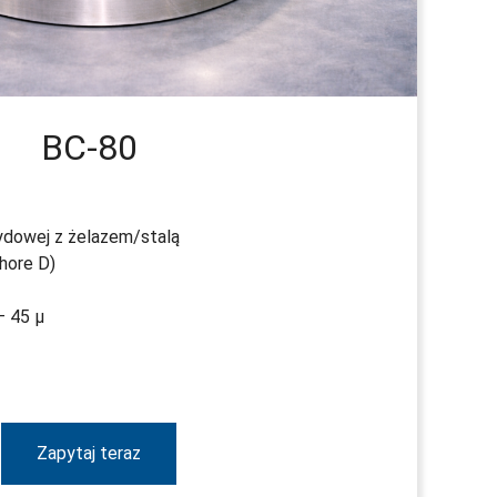
BC-80
ydowej z żelazem/stalą
hore D)
– 45 µ
Zapytaj teraz