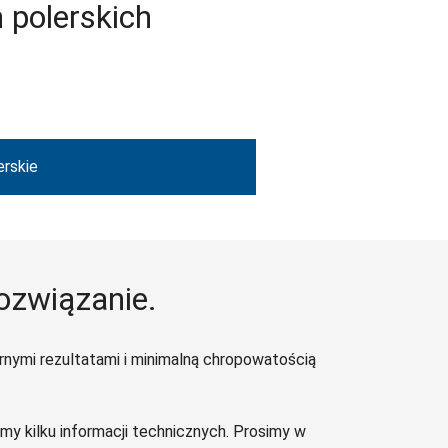
 polerskich
erskie
rozwiązanie.
nymi rezultatami i minimalną chropowatością
y kilku informacji technicznych. Prosimy w