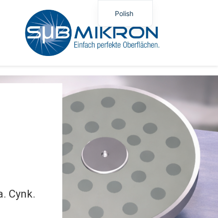
Polish
German
English
u
a. Cynk.