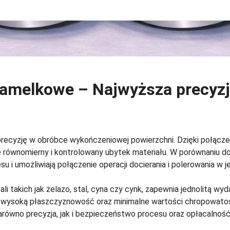
amelkowe – Najwyższa precyzja
precyzję w obróbce wykończeniowej powierzchni. Dzięki połącz
 równomierny i kontrolowany ubytek materiału. W porównaniu do 
 i umożliwiają połączenie operacji docierania i polerowania w 
li takich jak żelazo, stal, cyna czy cynk, zapewnia jednolitą wyd
 wysoką płaszczyznowość oraz minimalne wartości chropowatośc
ówno precyzja, jak i bezpieczeństwo procesu oraz opłacalność