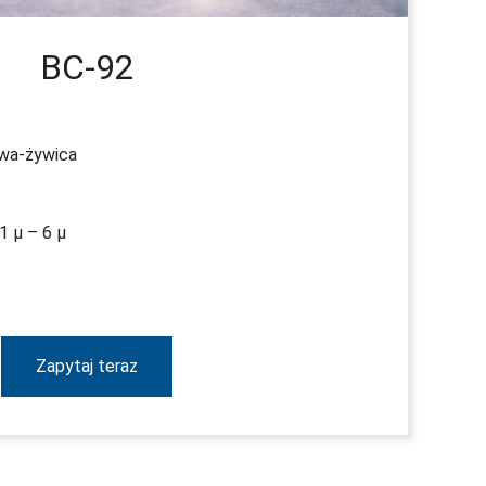
BC-92
wa-żywica
1 µ – 6 µ
Zapytaj teraz