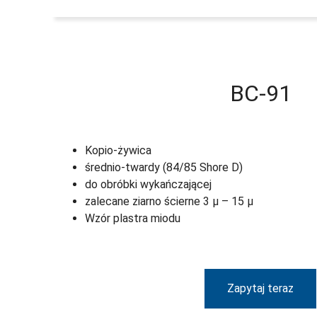
BC-91
Kopio-żywica
średnio-twardy (84/85 Shore D)
do obróbki wykańczającej
zalecane ziarno ścierne 3 µ – 15 µ
Wzór plastra miodu
Zapytaj teraz