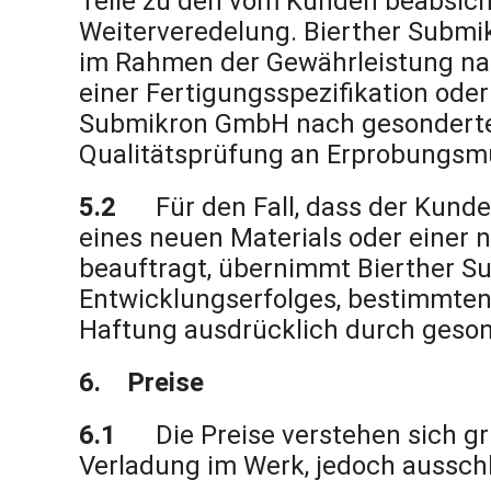
Teile zu den vom Kunden beabsicht
Weiterveredelung. Bierther Submi
im Rahmen der Gewährleistung nach
einer Fertigungsspezifikation ode
Submikron GmbH nach gesondertem 
Qualitätsprüfung an Erprobungsm
5.2
Für den Fall, dass der Kun
eines neuen Materials oder einer
beauftragt, übernimmt Bierther S
Entwicklungserfolges, bestimmten 
Haftung ausdrücklich durch geson
6. Preise
6.1
Die Preise verstehen sich gr
Verladung im Werk, jedoch ausschli