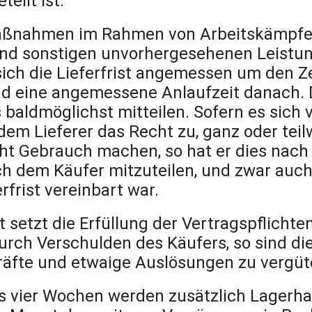
eilt ist.
Maßnahmen im Rahmen von Arbeitskämpfen
nd sonstigen unvorhergesehenen Leistung
 sich die Lieferfrist angemessen um den Z
und eine angemessene Anlaufzeit danach. 
s baldmöglichst mitteilen. Sofern es sich
 dem Lieferer das Recht zu, ganz oder tei
echt Gebrauch machen, so hat er dies nach
ch dem Käufer mitzuteilen, und zwar auc
rfrist vereinbart war.
st setzt die Erfüllung der Vertragspflichte
urch Verschulden des Käufers, so sind d
kräfte und etwaige Auslösungen zu vergüt
ls vier Wochen werden zusätzlich Lagerha