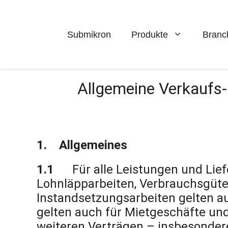
Zum
Inhalt
springen
Submikron
Produkte
Branc
Allgemeine Verkaufs
1.
Allgemeines
1.1
Für alle Leistungen und Lie
Lohnläpparbeiten, Verbrauchsgüter
Instandsetzungsarbeiten gelten a
gelten auch für Mietgeschäfte und 
weiteren Verträgen – insbesondere 