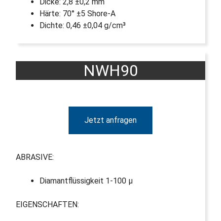
Dicke: 2,8 ±0,2 mm
Härte: 70° ±5 Shore-A
Dichte: 0,46 ±0,04 g/cm³
NWH90
Jetzt anfragen
ABRASIVE:
Diamantflüssigkeit 1-100 µ
EIGENSCHAFTEN: