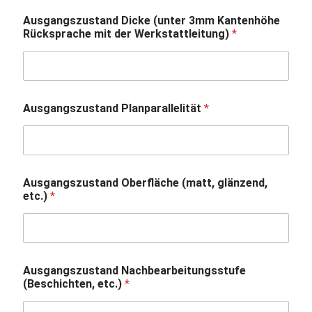
s
Ausgangszustand Dicke (unter 3mm Kantenhöhe
t
Rücksprache mit der Werkstattleitung)
*
a
n
d
K
a
n
Ausgangszustand Planparallelität
*
t
e
n
h
ö
Ausgangszustand Oberfläche (matt, glänzend,
h
etc.)
*
e
Ausgangszustand Nachbearbeitungsstufe
(Beschichten, etc.)
*