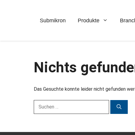
Zum
Inhalt
springen
Submikron
Produkte
Branc
Nichts gefunde
Das Gesuchte konnte leider nicht gefunden werde
Suchen
nach: