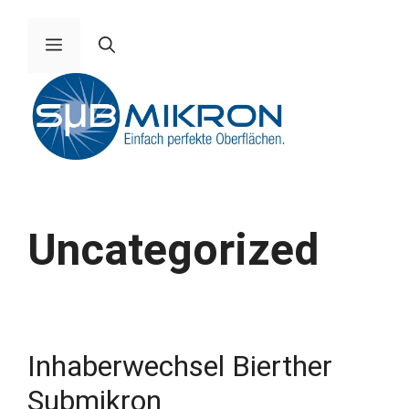
Zum
Inhalt
Menü
springen
Uncategorized
Inhaberwechsel Bierther
Submikron