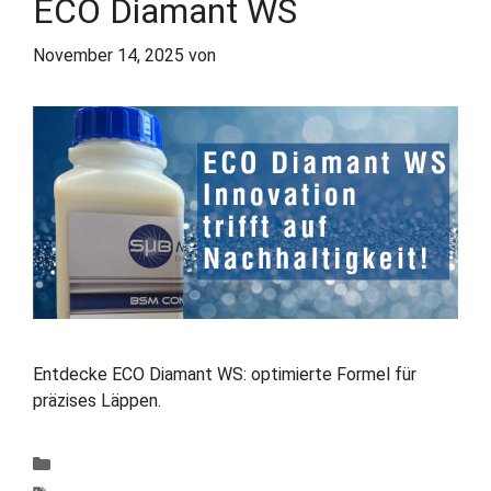
ECO Diamant WS
November 14, 2025
von
Eva Hessel
Entdecke ECO Diamant WS: optimierte Formel für
präzises Läppen.
Kategorien
Produkte