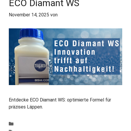
ECO Diamant WS
November 14, 2025
von
Eva Hessel
Entdecke ECO Diamant WS: optimierte Formel für
präzises Läppen.
Kategorien
Produkte